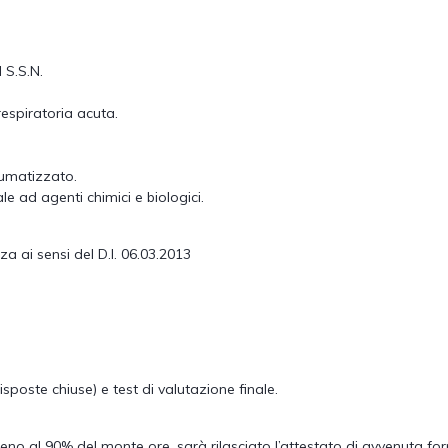
 S.S.N.
respiratoria acuta.
aumatizzato.
e ad agenti chimici e biologici.
a ai sensi del D.I. 06.03.2013
oste chiuse) e test di valutazione finale.
eno al 90% del monte ore, sarà rilasciato l’attestato di avvenuta fo