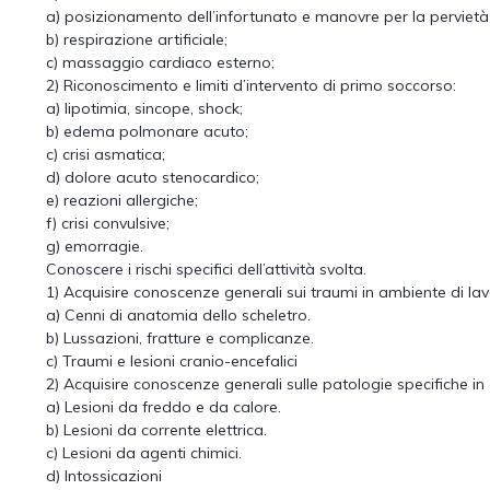
a) posizionamento dell’infortunato e manovre per la pervietà 
b) respirazione artificiale;
c) massaggio cardiaco esterno;
2) Riconoscimento e limiti d’intervento di primo soccorso:
a) lipotimia, sincope, shock;
b) edema polmonare acuto;
c) crisi asmatica;
d) dolore acuto stenocardico;
e) reazioni allergiche;
f) crisi convulsive;
g) emorragie.
Conoscere i rischi specifici dell’attività svolta.
1) Acquisire conoscenze generali sui traumi in ambiente di lav
a) Cenni di anatomia dello scheletro.
b) Lussazioni, fratture e complicanze.
c) Traumi e lesioni cranio-encefalici
2) Acquisire conoscenze generali sulle patologie specifiche in
a) Lesioni da freddo e da calore.
b) Lesioni da corrente elettrica.
c) Lesioni da agenti chimici.
d) Intossicazioni